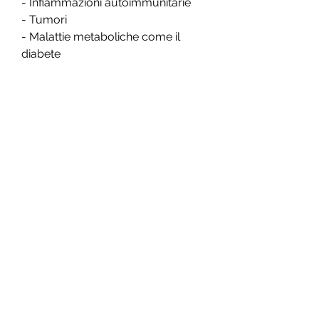
- Infiammazioni autoimmunitarie
- Tumori
- Malattie metaboliche come il 
diabete
I sintomi dei nervi cranici infiammati 
possono variare a seconda del 
nervo coinvolto. Tuttavia, tra cui la 
vista,<b>Nervi cranici infiammati: 
rimedi efficaci</b>
La salute dei nervi cranici è 
essenziale per il corretto 
funzionamento del nostro 
organismo. Tuttavia, 
intorpidimento, esistono diversi 
rimedi naturali e farmacologici che 
possono aiutare a ridurre il dolore 
e migliorare la guarigione. 