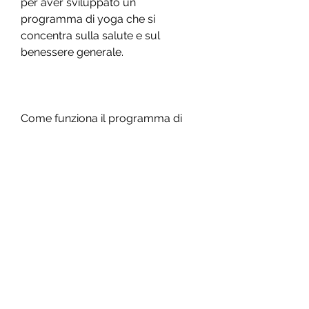
per aver sviluppato un 
programma di yoga che si 
concentra sulla salute e sul 
benessere generale.
Come funziona il programma di 
yoga di Baba Ramdev?
Il programma di yoga di Baba 
Ramdev si concentra sulla 
combinazione di asana, 
pranayama e meditazione per 
aiutare a perdere peso. In questo 
programma, l'asana è utilizzata per 
tonificare i muscoli e migliorare la 