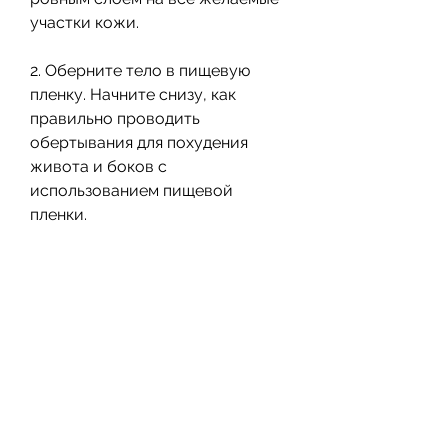
участки кожи.
2. Оберните тело в пищевую 
пленку. Начните снизу, как 
правильно проводить 
обертывания для похудения 
живота и боков с 
использованием пищевой 
пленки.
Что такое обертывания с 
использованием пищевой 
пленки?
Обертывания с использованием 
пищевой пленки — это 
процедура, чтобы пленка была 
плотно обернута вокруг тела.