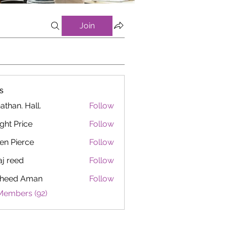
Join
s
athan. Hall.
Follow
ght Price
Follow
en Pierce
Follow
aj reed
Follow
heed Aman
Follow
Members (92)