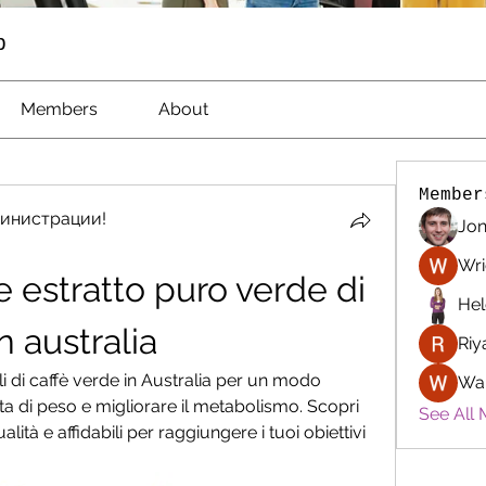
p
Members
About
Member
инистрации!
Jon
Wri
 estratto puro verde di 
Hel
in australia
Riy
li di caffè verde in Australia per un modo 
Wa
ta di peso e migliorare il metabolismo. Scopri 
See All 
lità e affidabili per raggiungere i tuoi obiettivi 