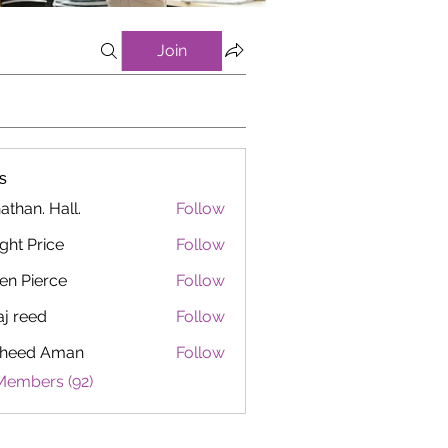
Join
s
athan. Hall.
Follow
ght Price
Follow
en Pierce
Follow
aj reed
Follow
heed Aman
Follow
Members (92)