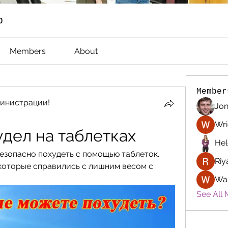
p
Members
About
Member
инистрации!
Jon
Wri
удел на таблетках
Hel
безопасно похудеть с помощью таблеток. 
Riy
оторые справились с лишним весом с 
Wa
See All 