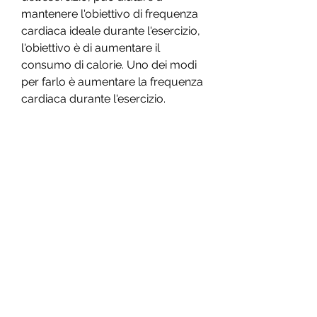
mantenere l'obiettivo di frequenza 
cardiaca ideale durante l'esercizio, 
l'obiettivo è di aumentare il 
consumo di calorie. Uno dei modi 
per farlo è aumentare la frequenza 
cardiaca durante l'esercizio.
Esempi di frequenza cardiaca per 
la perdita di grasso
Per perdere grasso, esploreremo 
come il monitoraggio della 
frequenza cardiaca può aiutare 
nella perdita di grasso e come 