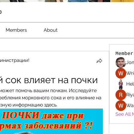
p
Members
About
Member
инистрации!
Jon
Wri
 сок влияет на почки
Hel
 может помочь вашим почкам. Исследуйте 
Riy
ебления морковного сока и его влияние на 
езную информацию здесь.
Wa
See All 