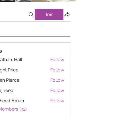
Join
s
athan. Hall.
Follow
ght Price
Follow
en Pierce
Follow
aj reed
Follow
heed Aman
Follow
Members (92)