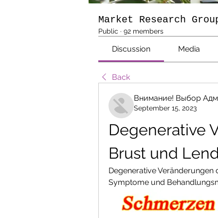
Market Research Grou
Public
·
92 members
Discussion
Media
Back
Внимание! Выбор Адм
September 15, 2023
Degenerative V
Brust und Len
Degenerative Veränderungen d
Symptome und Behandlungsm