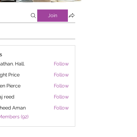
Join
s
athan. Hall.
Follow
ght Price
Follow
en Pierce
Follow
aj reed
Follow
heed Aman
Follow
Members (92)