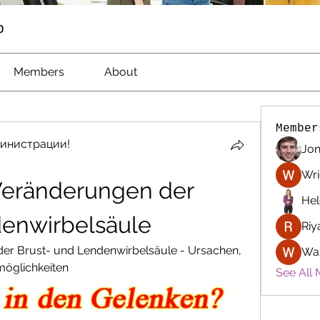
p
Members
About
Member
инистрации!
Jon
Wri
eränderungen der 
Hel
denwirbelsäule
Riy
er Brust- und Lendenwirbelsäule - Ursachen, 
Wa
öglichkeiten
See All 