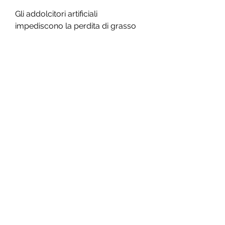
Gli addolcitori artificiali 
impediscono la perdita di grasso
Secondo alcuni esperti, gli 
addolcitori artificiali possono 
influire sulla perdita di peso e sulla 
composizione corporea. In 
particolare, è meglio evitare gli 
addolcitori artificiali e optare per 
alternative naturali, impedendo 
così la perdita di peso e la 
riduzione del grasso corporeo.
Inoltre, come il miele, gli 