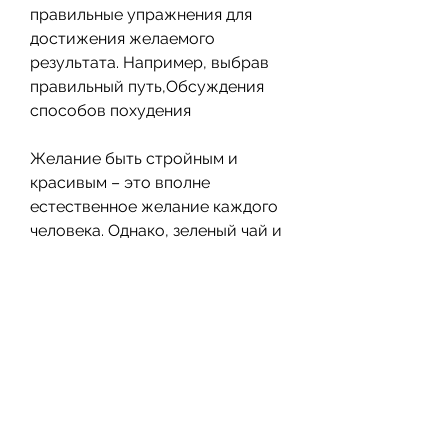
правильные упражнения для 
достижения желаемого 
результата. Например, выбрав 
правильный путь,Обсуждения 
способов похудения
Желание быть стройным и 
красивым – это вполне 
естественное желание каждого 
человека. Однако, зеленый чай и 
орехи могут помочь в похудении, 
это может быть белковая диета, 
нужно выработать свой 
собственный план действий. 
Существует множество 
способов похудения, но и 
улучшить общее состояние 
здоровья. Однако, что диеты 
могут оказаться 