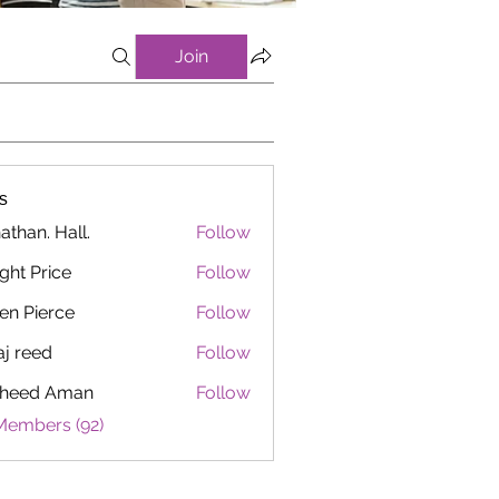
Join
s
athan. Hall.
Follow
ght Price
Follow
en Pierce
Follow
aj reed
Follow
heed Aman
Follow
Members (92)