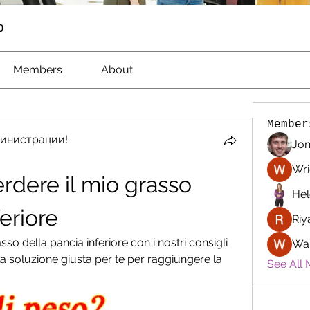
p
Members
About
Member
инистрации!
Jon
Wri
dere il mio grasso 
Hel
eriore
Riy
o della pancia inferiore con i nostri consigli 
Wa
a soluzione giusta per te per raggiungere la 
See All 