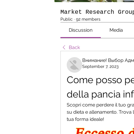
Market Research Grou
Public
·
92 members
Discussion
Media
Back
Внимание! Выбор Адм
September 7, 2023
Come posso per
della pancia inf
Scopri come perdere il tuo grass
su dieta e allenamento. Trova l
tua forma ideale!