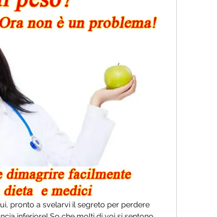
 qui, pronto a svelarvi il segreto per perdere 
cia inferiore! So che molti di voi si sentono 