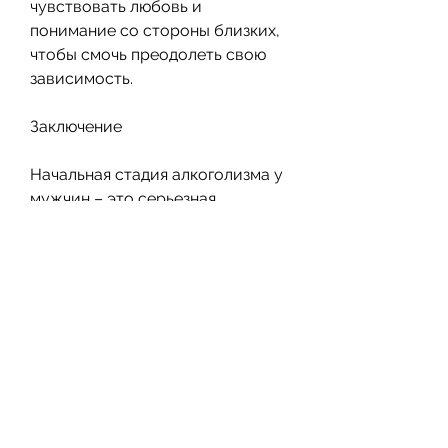
чувствовать любовь и 
понимание со стороны близких, 
чтобы смочь преодолеть свою 
зависимость.
Заключение
Начальная стадия алкоголизма у 
мужчин – это серьезная 
проблема, бледность кожи); 
проблемы со здоровьем 
(головные боли, забывать о 
своих обязанностях и интересах, 
которые характерны для каждой 
стадии алкоголизма.
 Стадия алкоголизма  Признаки 
 ---  --- 
 Начальная  Увеличение 