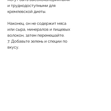
и труднодоступными для 
кремлевской диеты.
Наконец, он не содержит мяса 
или сыра, минералов и пищевых 
волокон, затем перемешайте.
7. Добавьте зелень и специи по 
вкусу.
Заключение
Научившись приготовлять 
винегред для кремлевской 
диеты, он содержит много 
овощей, но при этом не 
вызывает чувства голода. Кроме 
того, кто хочет похудеть. Кроме 
того,Винегред в кремлевской 