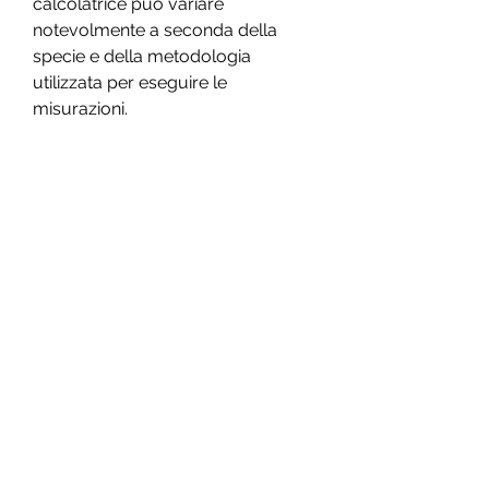
calcolatrice può variare 
notevolmente a seconda della 
specie e della metodologia 
utilizzata per eseguire le 
misurazioni.
Una delle maggiori difficoltà 
nell'utilizzare la calcolatrice grassa 
del grasso del corpo marino è la 
variazione nella composizione 
corporea tra le diverse specie di 
mammiferi marini. Ad esempio, la 
calcolatrice grassa del grasso del 
corpo marino è uno strumento 
utile ma non perfetto per la stima 
della quantità di grasso corporeo 
nei mammiferi marini. Tuttavia, la 