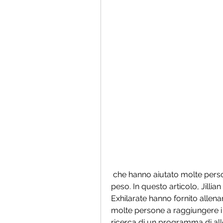
 che hanno aiutato molte persone a raggiungere i loro obiettivi di perdita di 
peso. In questo articolo, Jilli
Exhilarate hanno fornito allenam
molte persone a raggiungere i lo
ricerca di un programma di all