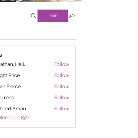
Join
s
athan. Hall.
Follow
ght Price
Follow
en Pierce
Follow
aj reed
Follow
heed Aman
Follow
Members (92)