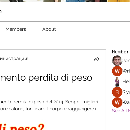
p
Members
About
Member
инистрации!
Jon
Wri
mento perdita di peso 
Hel
Riy
r la perdita di peso del 2014. Scopri i migliori 
Wa
re calorie, tonificare il corpo e raggiungere i 
See All 