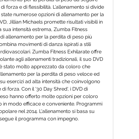
orza e di flessibilità. L'allenamento si divide 
no state numerose opzioni di allenamento per la 
D, Jillian Michaels promette risultati visibili in 
la sua intensità estrema, Zumba Fitness 
di allenamento per la perdita di peso più 
ina movimenti di danza ispirati a stili 
ardiovascolari. Zumba Fitness Exhilarate offre 
olante agli allenamenti tradizionali, il suo DVD 
è stato molto apprezzato da coloro che 
enamento per la perdita di peso veloce ed 
su esercizi ad alta intensità che coinvolgono 
di forza. Con il '30 Day Shred', i DVD di 
peso hanno offerto molte opzioni per coloro 
 in modo efficace e conveniente. Programmi 
opolare nel 2014. L'allenamento si basa su 
e si segue il programma con impegno.