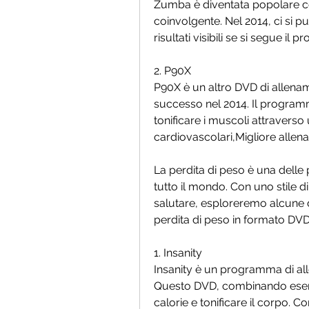
Zumba è diventata popolare co
coinvolgente. Nel 2014, ci si p
risultati visibili se si segue i
2. P90X
P90X è un altro DVD di allenam
successo nel 2014. Il programm
tonificare i muscoli attraverso
cardiovascolari,Migliore alle
La perdita di peso è una delle p
tutto il mondo. Con uno stile d
salutare, esploreremo alcune de
perdita di peso in formato DVD
1. Insanity
Insanity è un programma di all
Questo DVD, combinando eserciz
calorie e tonificare il corpo. C