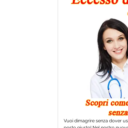
Vuoi dimagrire senza dover uscir
posto giusto! Nel nostro nuovo 