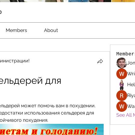
p
Members
About
Member
инистрации!
Jon
Wri
ельдерей для 
Hel
Riy
ельдерей может помочь вам в похудении. 
Wa
достатки использования сельдерея для 
See All 
ойчивого похудения.