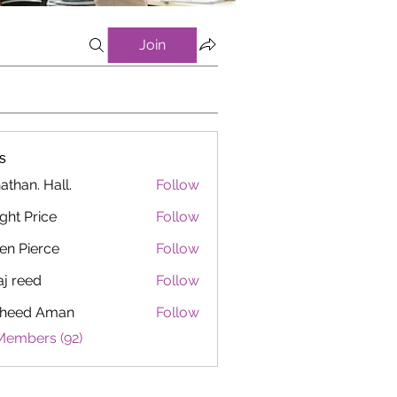
Join
s
athan. Hall.
Follow
ght Price
Follow
en Pierce
Follow
aj reed
Follow
heed Aman
Follow
Members (92)