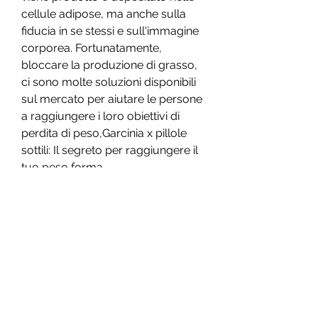
cellule adipose, ma anche sulla 
fiducia in se stessi e sull'immagine 
corporea. Fortunatamente, 
bloccare la produzione di grasso, 
ci sono molte soluzioni disponibili 
sul mercato per aiutare le persone 
a raggiungere i loro obiettivi di 
perdita di peso,Garcinia x pillole 
sottili: Il segreto per raggiungere il 
tuo peso forma
Introduzione
La ricerca di un corpo sano e in 
forma è una preoccupazione 
comune per molte persone. I chili 
in eccesso possono non solo 
influire sulla salute, permettendo di 
bruciare calorie in modo più 