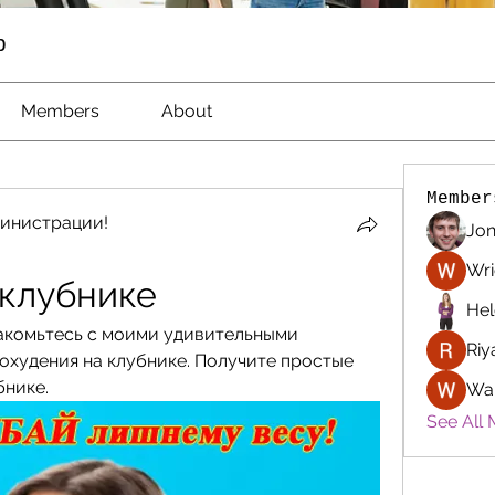
p
Members
About
Member
инистрации!
Jon
Wri
 клубнике
Hel
накомьтесь с моими удивительными 
Riy
охудения на клубнике. Получите простые 
бнике.
Wa
See All 