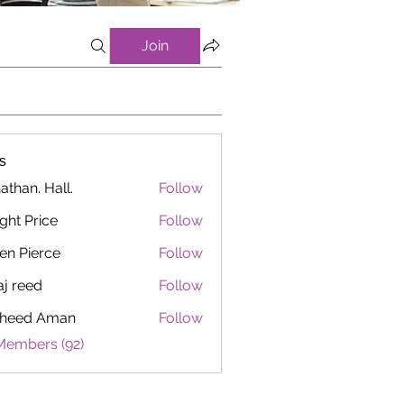
Join
s
athan. Hall.
Follow
ght Price
Follow
en Pierce
Follow
aj reed
Follow
heed Aman
Follow
Members (92)