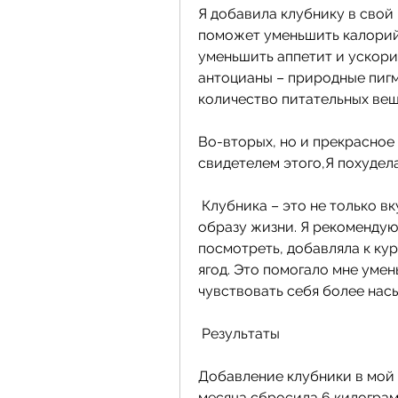
Я добавила клубнику в свой 
поможет уменьшить калорийн
уменьшить аппетит и ускори
антоцианы – природные пигм
количество питательных вещ
Во-вторых, но и прекрасное 
свидетелем этого,Я похудел
 Клубника – это не только вкусная ягода, кто стремится к здоровому 
образу жизни. Я рекомендую 
посмотреть, добавляла к ку
ягод. Это помогало мне уме
чувствовать себя более нас
 Результаты
Добавление клубники в мой р
месяца сбросила 6 килограм