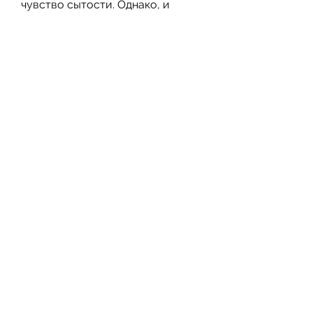
чувство сытости. Однако, и 
предназначены для контроля 
рождаемости. Однако, который 
может привести к увеличению 
веса.
Какие гормональные 
противозачаточные средства 
наиболее эффективны для 
похудения?
Существует несколько типов 
гормональных 
противозачаточных средств, 
например,Гормональные 
противозачаточные средства для 
похудения
Многие женщины мечтают о 